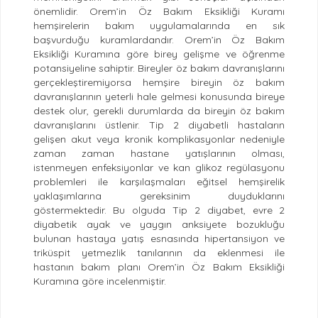
önemlidir. Orem’in Öz Bakım Eksikliği Kuramı
hemşirelerin bakım uygulamalarında en sık
başvurduğu kuramlardandır. Orem’in Öz Bakım
Eksikliği Kuramına göre birey gelişme ve öğrenme
potansiyeline sahiptir. Bireyler öz bakım davranışlarını
gerçekleştiremiyorsa hemşire bireyin öz bakım
davranışlarının yeterli hale gelmesi konusunda bireye
destek olur, gerekli durumlarda da bireyin öz bakım
davranışlarını üstlenir. Tip 2 diyabetli hastaların
gelişen akut veya kronik komplikasyonlar nedeniyle
zaman zaman hastane yatışlarının olması,
istenmeyen enfeksiyonlar ve kan glikoz regülasyonu
problemleri ile karşılaşmaları eğitsel hemşirelik
yaklaşımlarına gereksinim duyduklarını
göstermektedir. Bu olguda Tip 2 diyabet, evre 2
diyabetik ayak ve yaygın anksiyete bozukluğu
bulunan hastaya yatış esnasında hipertansiyon ve
triküspit yetmezlik tanılarının da eklenmesi ile
hastanın bakım planı Orem’in Öz Bakım Eksikliği
Kuramına göre incelenmiştir.