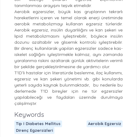
tanımlanması arayışını teşvik etmelidir.
Aerobik egzersizler, büyük kas gruplarının tekrarlı
hareketlerini içeren ve temel olarak enerji üretiminde
aerobik metabolizmayı kullanan egzersiz türleridir.
Aerobik egzersiz, insülin duyarlılığını ve kan şekeri ve
lipid metabolizmasını iyileştirebilir, böylece insülin
dozunu azaltabilir ve glisemik kontrolü iyileştirebilir.
Bir direnç kullanılarak yapılan egzersizler sadece kas-
iskelet sağlığını iyileştirmekle kalmaz, aynı zamanda
yaralanma riskini azaltarak günlük aktivitelerin verimli
bir şekilde gerçekleştirilmesine de yardımcı olur.
T1D’li hastalar için literatürde beslenme, ilaç kullanımı,
egzersiz ve kan şekeri yönetimi vb. gibi konularda
yeterli sayıda kaynak bulunmaktadır, bu nedenle bu
derlemede T1D bireyler için ne tür egzersizler
yapılabileceği ve faydaları üzerinde durulmaya
çalışılmıştır.
Keywords
Tip I Diabetes Mellitus
Aerobik Egzersiz
Direnç Egzersizleri