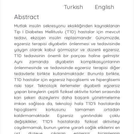
Turkish
English
Abstract
Mutlak insülin sekresyonu eksikliğinden kaynaklanan
Tip I Diabetes Mellituslu (T1D) hastalar için mevcut
tedavi, ekzojen insülin replasmanıdır. Günümüzde,
egzersiz terapisi diyabetin önlenmesi ve tedavisinde
yaygın olarak kabul görmüştür ve düzenli egzersiz,
T1D tedavisinin önemli bir parçası haline gelmiştir.
Aynı zamanda diyabetin komplikasyonlarının
önlenmesinde ve tedavisinde egzersiz terapisi diğer
tedavilerle birlikte kullanılmaktadır. Bununla birlikte,
T1D hastalar için egzersiz hipoglisemi ve hiperglisemi
riski taşır. Teknolojik ilerlemeler diyabetli egzersiz
yapan bireylerin çeşitli fiziksel aktivite türleri sırasında
kan şekeri düzeylerini daha başarılı yönetmelerine
imkan sağlasa da, teknoloji hala T1D’li hastalarda
hipoglisemi korkusunu tamamen ortadan
kaldırmamaktadır. Egzersiz yanıtındaki çoklu
değişiklikler, T1D'li hastalarda fiziksel aktiviteyi
caydırmamalı, bunun yerine yararlı sağlık etkilerini en
üst düzeye çıkaran egzersiz biçimlerinin