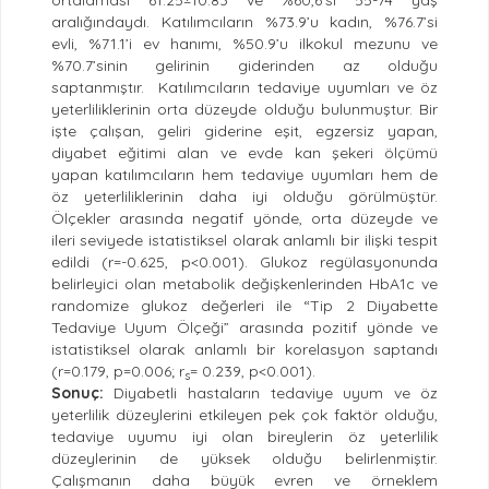
ortalaması 61.25±10.83 ve %60,6’sı 55-74 yaş
aralığındaydı. Katılımcıların %73.9’u kadın, %76.7’si
evli, %71.1’i ev hanımı, %50.9’u ilkokul mezunu ve
%70.7’sinin gelirinin giderinden az olduğu
saptanmıştır. Katılımcıların tedaviye uyumları ve öz
yeterliliklerinin orta düzeyde olduğu bulunmuştur. Bir
işte çalışan, geliri giderine eşit, egzersiz yapan,
diyabet eğitimi alan ve evde kan şekeri ölçümü
yapan katılımcıların hem tedaviye uyumları hem de
öz yeterliliklerinin daha iyi olduğu görülmüştür.
Ölçekler arasında negatif yönde, orta düzeyde ve
ileri seviyede istatistiksel olarak anlamlı bir ilişki tespit
edildi (r=-0.625, p<0.001). Glukoz regülasyonunda
belirleyici olan metabolik değişkenlerinden HbA1c ve
randomize glukoz değerleri ile “Tip 2 Diyabette
Tedaviye Uyum Ölçeği” arasında pozitif yönde ve
istatistiksel olarak anlamlı bir korelasyon saptandı
(r=0.179, p=0.006; r
= 0.239, p<0.001).
s
Sonuç:
Diyabetli hastaların tedaviye uyum ve öz
yeterlilik düzeylerini etkileyen pek çok faktör olduğu,
tedaviye uyumu iyi olan bireylerin öz yeterlilik
düzeylerinin de yüksek olduğu belirlenmiştir.
Çalışmanın daha büyük evren ve örneklem