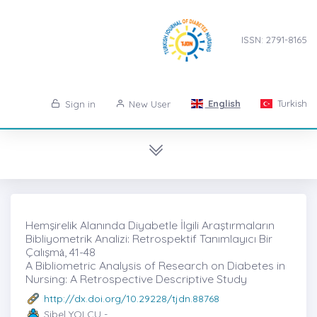
ISSN: 2791-8165
English
Turkish
Sign in
New User
Hemşirelik Alanında Diyabetle İlgili Araştırmaların
Bibliyometrik Analizi: Retrospektif Tanımlayıcı Bir
Çalışmȧ, 41-48
A Bibliometric Analysis of Research on Diabetes in
Nursing: A Retrospective Descriptive Study
http://dx.doi.org/10.29228/tjdn.88768
Sibel YOLCU -